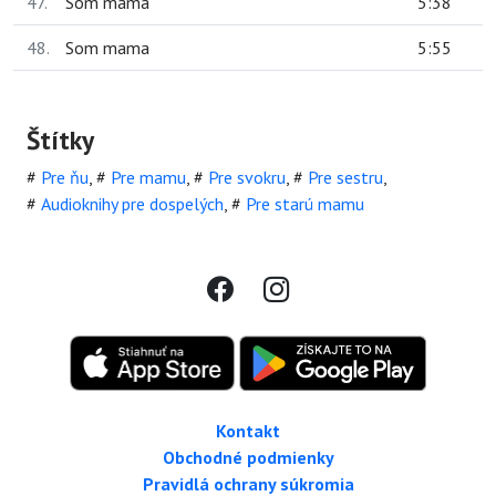
47.
Som mama
5:38
48.
Som mama
5:55
Štítky
#
Pre ňu
,
#
Pre mamu
,
#
Pre svokru
,
#
Pre sestru
,
#
Audioknihy pre dospelých
,
#
Pre starú mamu
Kontakt
Obchodné podmienky
Pravidlá ochrany súkromia