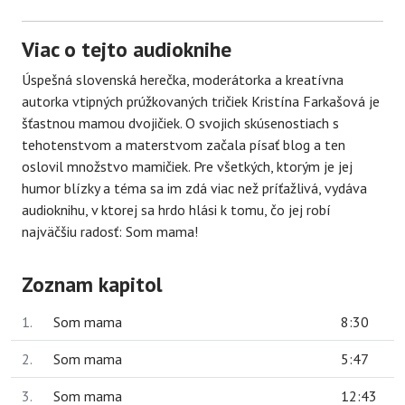
Viac o tejto audioknihe
Úspešná slovenská herečka, moderátorka a kreatívna
autorka vtipných prúžkovaných tričiek Kristína Farkašová je
šťastnou mamou dvojičiek. O svojich skúsenostiach s
tehotenstvom a materstvom začala písať blog a ten
oslovil množstvo mamičiek. Pre všetkých, ktorým je jej
humor blízky a téma sa im zdá viac než príťažlivá, vydáva
audioknihu, v ktorej sa hrdo hlási k tomu, čo jej robí
najväčšiu radosť: Som mama!
Zoznam kapitol
1.
Som mama
8:30
2.
Som mama
5:47
3.
Som mama
12:43