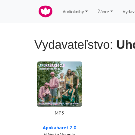
Audioknihy
Žánre
Vydav
Vydavateľstvo:
Uho
MP3
Apokabaret 2.0
Alžbeta Vrzgula