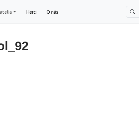
atelia
Herci
O nás
l_92