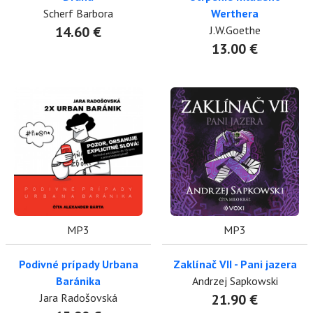
Scherf Barbora
Werthera
14.60 €
J.W.Goethe
13.00 €
MP3
MP3
Podivné prípady Urbana
Zaklínač VII - Pani jazera
Baránika
Andrzej Sapkowski
Jara Radošovská
21.90 €