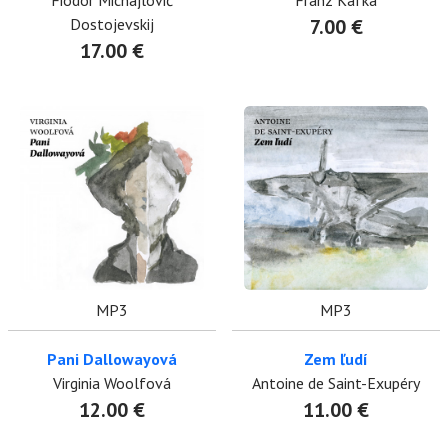
Fiodor Michajlovič
Franz Kafka
Dostojevskij
7.00 €
17.00 €
MP3
MP3
Pani Dallowayová
Zem ľudí
Virginia Woolfová
Antoine de Saint-Exupéry
12.00 €
11.00 €