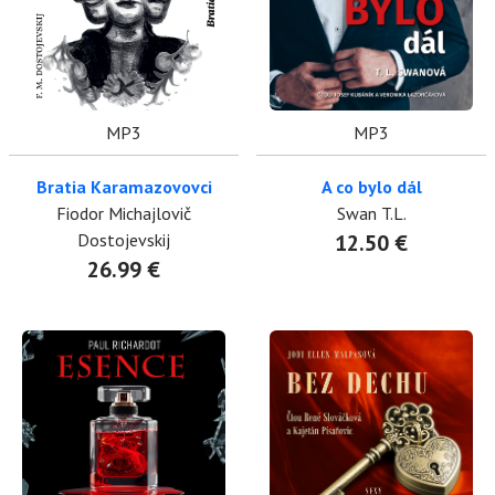
MP3
MP3
Bratia Karamazovovci
A co bylo dál
Fiodor Michajlovič
Swan T.L.
Dostojevskij
12.50 €
26.99 €