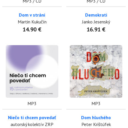
MP3 / CD
MP3 / CD
Dom v stráni
Demokrati
Martin Kukučín
Janko Jesenský
14.90 €
16.91 €
MP3
MP3
Niečo ti chcem povedať
Dom hluchého
autorský kolektív ZRP
Peter Krištúfek