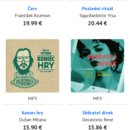
Červ
Poslední rituál
František Kozmon
Sigurđardóttir Yrsa
19.99 €
20.44 €
MP3
MP3
Koniec hry
Sběratel dívek
Dušan Mitana
Decastelo René
15.90 €
15.86 €