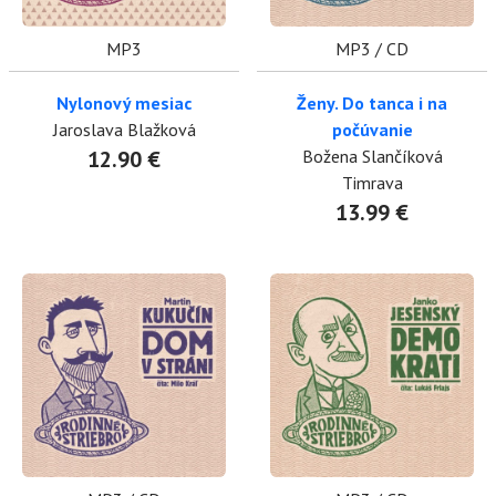
MP3
MP3 / CD
Nylonový mesiac
Ženy. Do tanca i na
Jaroslava Blažková
počúvanie
12.90 €
Božena Slančíková
Timrava
13.99 €