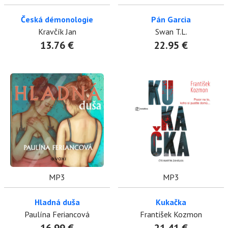
Česká démonologie
Pán Garcia
Kravčík Jan
Swan T.L.
13.76 €
22.95 €
MP3
MP3
Hladná duša
Kukačka
Paulína Feriancová
František Kozmon