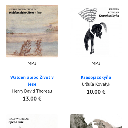
MP3
MP3
Walden alebo Život v
Krasojazdkyňa
lese
Uršuľa Kovalyk
Henry David Thoreau
10.00 €
13.00 €