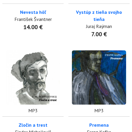
Nevesta hôľ
Vystúp z tieňa svojho
František Švantner
tieňa
14.00 €
Juraj Raýman
7.00 €
MP3
MP3
Zločin a trest
Premena