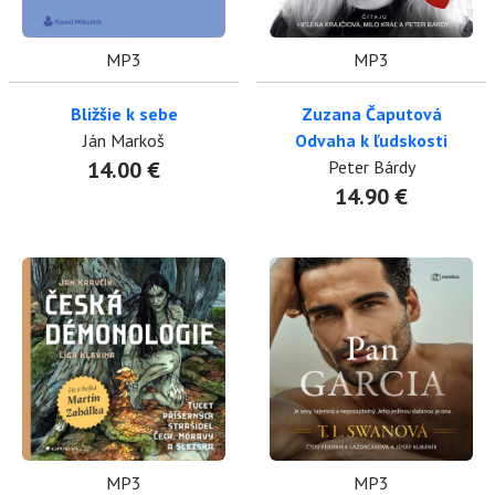
MP3
MP3
Bližšie k sebe
Zuzana Čaputová
Ján Markoš
Odvaha k ľudskosti
14.00 €
Peter Bárdy
14.90 €
MP3
MP3