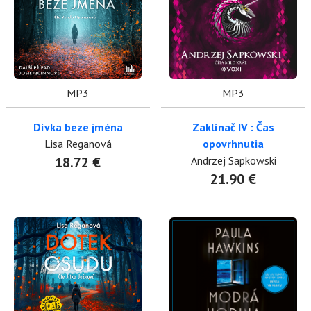
MP3
MP3
Dívka beze jména
Zaklínač IV : Čas
Lisa Reganová
opovrhnutia
18.72 €
Andrzej Sapkowski
21.90 €