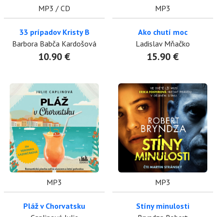
MP3 / CD
MP3
33 prípadov Kristy B
Ako chutí moc
Barbora Babča Kardošová
Ladislav Mňačko
10.90 €
15.90 €
MP3
MP3
Pláž v Chorvatsku
Stíny minulosti