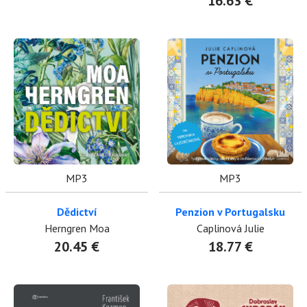
16.63 €
MP3
MP3
Dědictví
Penzion v Portugalsku
Herngren Moa
Caplinová Julie
20.45 €
18.77 €