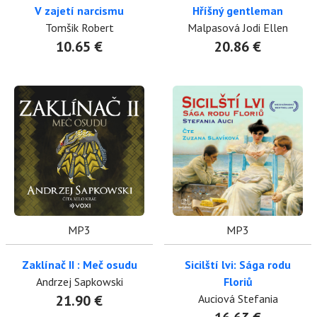
V zajetí narcismu
Hříšný gentleman
Tomšik Robert
Malpasová Jodi Ellen
10.65 €
20.86 €
MP3
MP3
Zaklínač II : Meč osudu
Sicilští lvi: Sága rodu
Andrzej Sapkowski
Floriů
21.90 €
Auciová Stefania