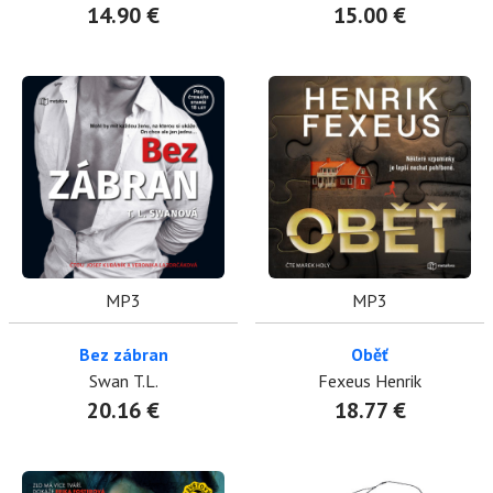
14.90 €
15.00 €
MP3
MP3
Bez zábran
Oběť
Swan T.L.
Fexeus Henrik
20.16 €
18.77 €