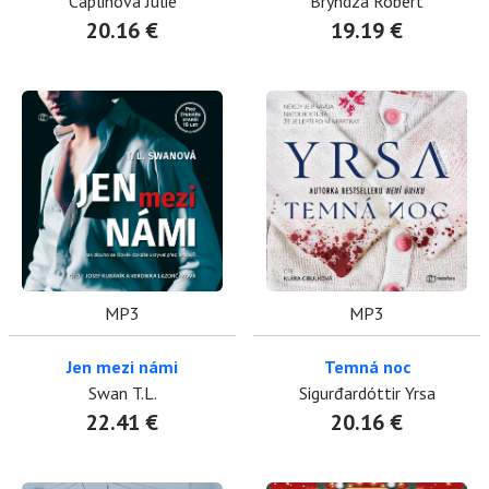
Caplinová Julie
Bryndza Robert
20.16 €
19.19 €
MP3
MP3
Jen mezi námi
Temná noc
Swan T.L.
Sigurđardóttir Yrsa
22.41 €
20.16 €