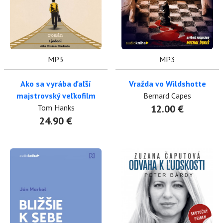
MP3
MP3
Ako sa vyrába ďaľší
Vražda vo Wildshotte
majstrovský veľkofilm
Bernard Capes
Tom Hanks
12.00 €
24.90 €