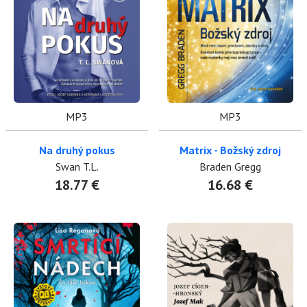
MP3
MP3
Na druhý pokus
Matrix - Božský zdroj
Swan T.L.
Braden Gregg
18.77 €
16.68 €