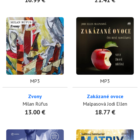
16.99 €
21.41 €
MP3
MP3
Zvony
Zakázané ovoce
Milan Rúfus
Malpasová Jodi Ellen
13.00 €
18.77 €