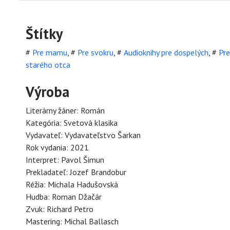
Štítky
#
Pre mamu
,
#
Pre svokru
,
#
Audioknihy pre dospelých
,
#
Pr
starého otca
Výroba
Literárny žáner: Román
Kategória: Svetová klasika
Vydavateľ: Vydavateľstvo Šarkan
Rok vydania: 2021
Interpret: Pavol Šimun
Prekladateľ: Jozef Brandobur
Réžia: Michala Hadušovská
Hudba: Roman Džačár
Zvuk: Richard Petro
Mastering: Michal Ballasch