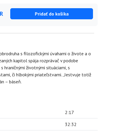
UR
Pridať do košíka
obrodruha s filozofickými úvahami o živote a o
zaných kapitol spája rozprávač v podobe
 hraničnými životnými situáciami, s
mi, či hlbokými priateľstvami. „Jestvuje totiž
án – báseň.
2:17
32:32