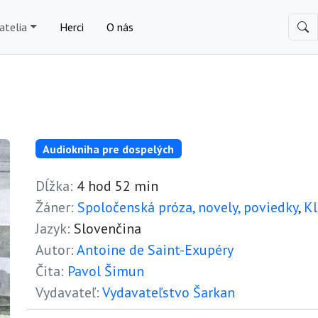
atelia
Herci
O nás
Audiokniha pre dospelých
Dĺžka:
4 hod 52 min
Žáner:
Spoločenská próza, novely, poviedky
,
Kl
Jazyk:
Slovenčina
Autor:
Antoine de Saint-Exupéry
Čita:
Pavol Šimun
Vydavateľ:
Vydavateľstvo Šarkan