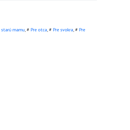
e starú mamu
,
#
Pre otca
,
#
Pre svokra
,
#
Pre