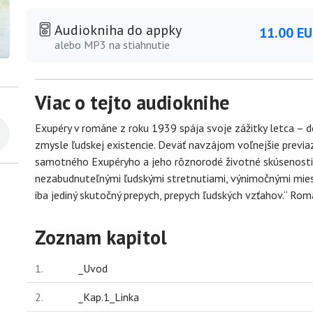
Audiokniha do appky
11.00 E
alebo MP3 na stiahnutie
Viac o tejto audioknihe
Exupéry v románe z roku 1939 spája svoje zážitky letca – d
zmysle ľudskej existencie. Deväť navzájom voľnejšie previa
samotného Exupéryho a jeho rôznorodé životné skúsenosti s
nezabudnuteľnými ľudskými stretnutiami, výnimočnými miesta
iba jediný skutočný prepych, prepych ľudských vzťahov.“ Rom
Zoznam kapitol
1.
_Uvod
2.
_Kap.1_Linka