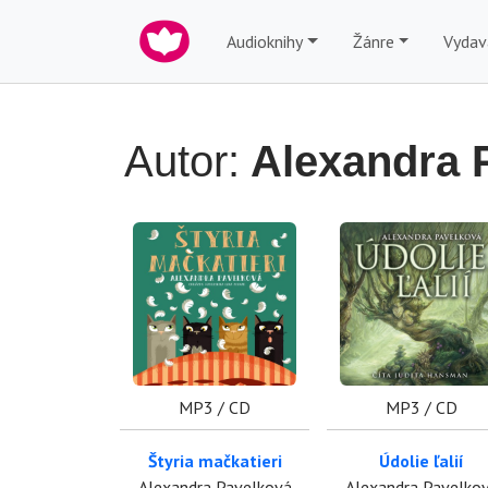
Audioknihy
Žánre
Vydav
Autor:
Alexandra 
MP3 / CD
MP3 / CD
Štyria mačkatieri
Údolie ľalií
Alexandra Pavelková
Alexandra Pavelko