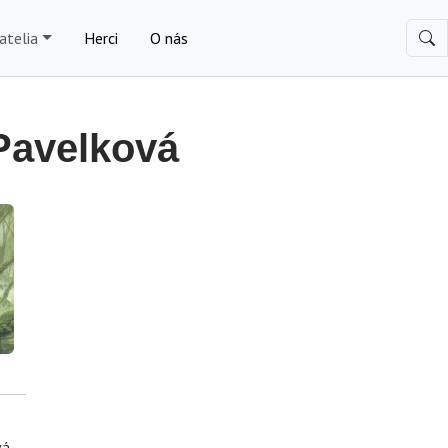
atelia
Herci
O nás
Pavelková
vá