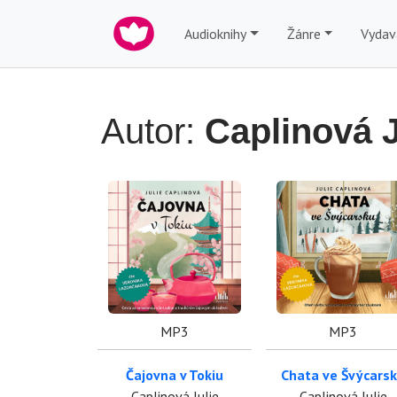
Audioknihy
Žánre
Vydav
Autor:
Caplinová J
MP3
MP3
Čajovna v Tokiu
Chata ve Švýcars
Caplinová Julie
Caplinová Julie