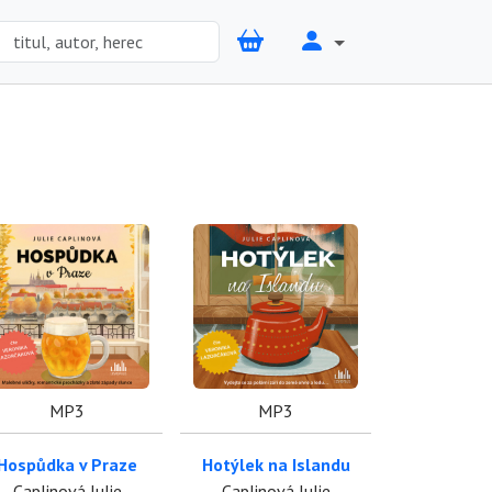
MP3
MP3
Hospůdka v Praze
Hotýlek na Islandu
Caplinová Julie
Caplinová Julie