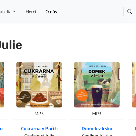
atelia
Herci
O nás
ulie
MP3
MP3
ku
Cukrárna v Paříži
Domek v Irsku
Caplinová Julie
Caplinová Julie