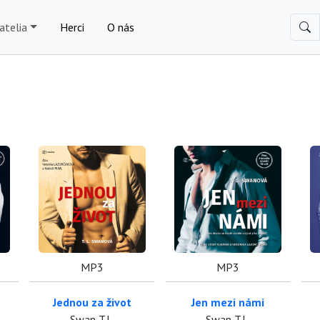
atelia
Herci
O nás
MP3
MP3
Jednou za život
Jen mezi námi
Swan T.L.
Swan T.L.