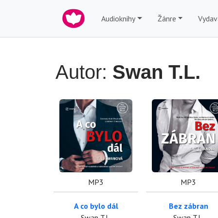
Audioknihy
Žánre
Vydav
Autor:
Swan T.L.
MP3
MP3
A co bylo dál
Bez zábran
Swan T.L.
Swan T.L.