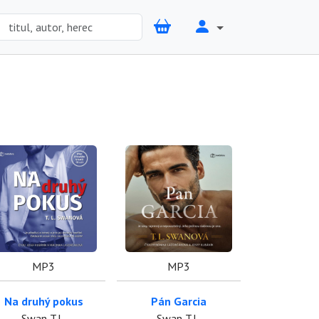
MP3
MP3
Na druhý pokus
Pán Garcia
Swan T.L.
Swan T.L.