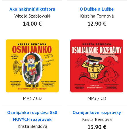
Ako nakŕmiť diktátora
O Duške a Luške
Witold Szabłowski
Kristína Tormová
14.00 €
12.90 €
MP3 / CD
MP3 / CD
Osmijanko rozpráva 8x8
Osmijankove rozprávky
NOVÝCH rozprávok
Krista Bendová
Krista Bendová
13.90 €