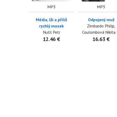
MP3
MP3
Média, lži a příliš
Odpojený muž
rychlý mozek
Zimbardo Philip,
Nutil Petr
Coulombová Nikita 
12.46 €
16.63 €