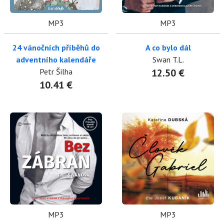
MP3
MP3
24 vánočních příběhů do
A co bylo dál
adventního kalendáře
Swan T.L.
Petr Šilha
12.50 €
10.41 €
MP3
MP3