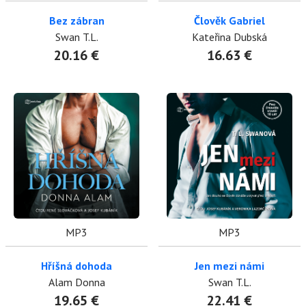
Bez zábran
Člověk Gabriel
Swan T.L.
Kateřina Dubská
20.16 €
16.63 €
MP3
MP3
Hříšná dohoda
Jen mezi námi
Alam Donna
Swan T.L.
19.65 €
22.41 €