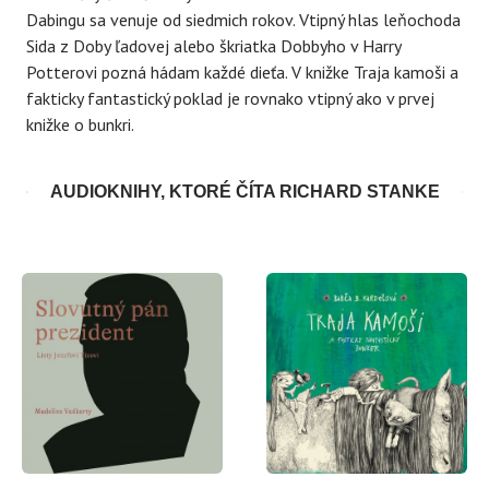
Dabingu sa venuje od siedmich rokov. Vtipný hlas leňochoda
Sida z Doby ľadovej alebo škriatka Dobbyho v Harry
Potterovi pozná hádam každé dieťa. V knižke Traja kamoši a
fakticky fantastický poklad je rovnako vtipný ako v prvej
knižke o bunkri.
AUDIOKNIHY, KTORÉ ČÍTA RICHARD STANKE