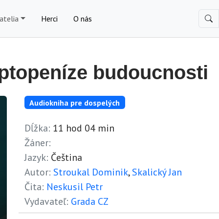
atelia
Herci
O nás
ryptopeníze budoucnosti
Audiokniha pre dospelých
Dĺžka:
11 hod 04 min
Žáner:
Jazyk:
Čeština
Autor:
Stroukal Dominik
,
Skalický Jan
Čita:
Neskusil Petr
Vydavateľ:
Grada CZ