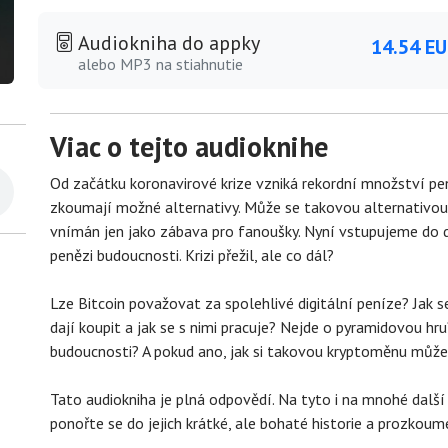
Audiokniha do appky
14.54 E
alebo MP3 na stiahnutie
Viac o tejto audioknihe
Od začátku koronavirové krize vzniká rekordní množství peně
zkoumají možné alternativy. Může se takovou alternativou s
vnímán jen jako zábava pro fanoušky. Nyní vstupujeme do do
penězi budoucnosti. Krizi přežil, ale co dál?
Lze Bitcoin považovat za spolehlivé digitální peníze? Jak se
dají koupit a jak se s nimi pracuje? Nejde o pyramidovou hr
budoucnosti? A pokud ano, jak si takovou kryptoměnu můž
Tato audiokniha je plná odpovědí. Na tyto i na mnohé další 
ponořte se do jejich krátké, ale bohaté historie a prozkou