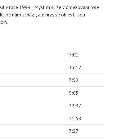
il v roce 1999: „Myslím si, že v omezování role
 které nám schází, ale brzy se objeví, jsou
oin.
7:01
33:12
7:52
9:05
22:47
11:58
7:27