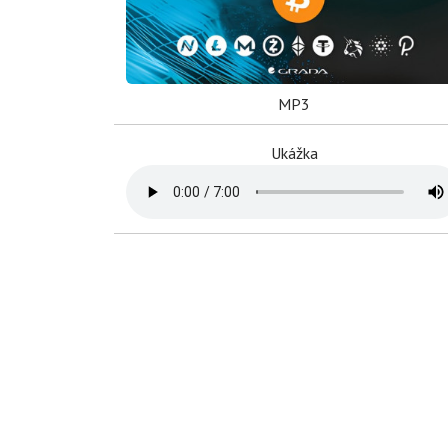
MP3
Ukážka