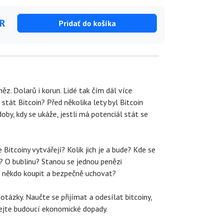
UR
Pridať do košíka
z. Dolarů i korun. Lidé tak čím dál více
tát Bitcoin? Před několika lety byl Bitcoin
by, kdy se ukáže, jestli má potenciál stát se
 Bitcoiny vytvářejí? Kolik jich je a bude? Kde se
u? O bublinu? Stanou se jednou penězi
e někdo koupit a bezpečně uchovat?
otázky. Naučte se přijímat a odesílat bitcoiny,
mejte budoucí ekonomické dopady.