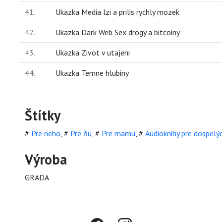
41.
Ukazka Media lzi a prilis rychly mozek
42.
Ukazka Dark Web Sex drogy a bitcoiny
43.
Ukazka Zivot v utajeni
44.
Ukazka Temne hlubiny
Štítky
#
Pre neho
,
#
Pre ňu
,
#
Pre mamu
,
#
Audioknihy pre dospelý
Výroba
GRADA