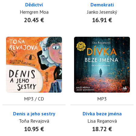
Dědictví
Demokrati
Herngren Moa
Janko Jesenský
20.45 €
16.91 €
MP3 / CD
MP3
Denis a jeho sestry
Dívka beze jména
Toňa Revajová
Lisa Reganová
10.95 €
18.72 €