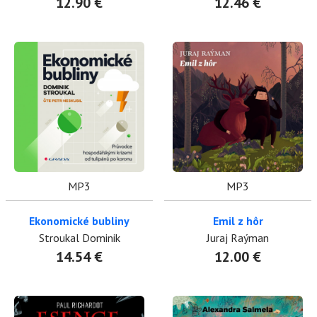
12.90 €
12.46 €
MP3
MP3
Ekonomické bubliny
Emil z hôr
Stroukal Dominik
Juraj Raýman
14.54 €
12.00 €