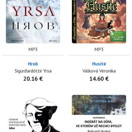
MP3
MP3
Hrob
Husité
Sigurđardóttir Yrsa
Válková Veronika
20.16 €
14.60 €