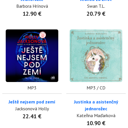
Barbora Hrínová
Swan T.L.
12.90 €
20.79 €
MP3
MP3 / CD
Ještě nejsem pod zemí
Justínka a asistenčný
Jacksonová Holly
jednorožec
22.41 €
Kateřina Maďarková
10.90 €