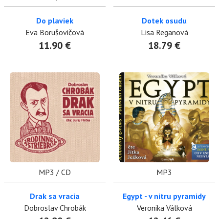
Do plaviek
Dotek osudu
Eva Borušovičová
Lisa Reganová
11.90 €
18.79 €
MP3 / CD
MP3
Drak sa vracia
Egypt - v nitru pyramidy
Dobroslav Chrobák
Veronika Válková