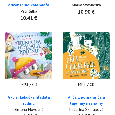
adventního kalendáře
Marka Staviarska
Petr Šilha
10.90 €
10.41 €
MP3 / CD
MP3 / CD
Ako si kukučka hľadala
Anča z pomaranča a
rodinu
tajomný neznámy
Simona Novotná
Katarína Škorupová