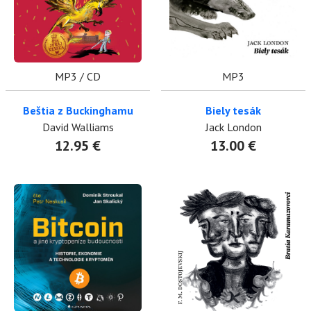
MP3 / CD
MP3
Beštia z Buckinghamu
Biely tesák
David Walliams
Jack London
12.95 €
13.00 €