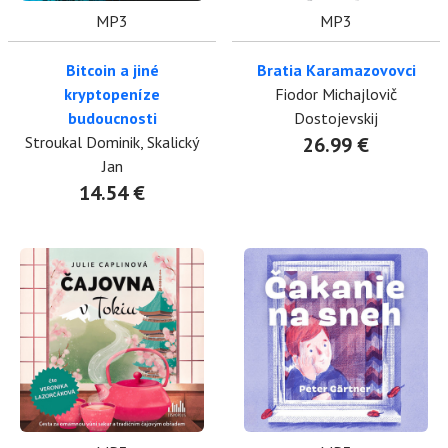
MP3
MP3
Bitcoin a jiné
Bratia Karamazovovci
kryptopeníze
Fiodor Michajlovič
budoucnosti
Dostojevskij
Stroukal Dominik, Skalický
26.99 €
Jan
14.54 €