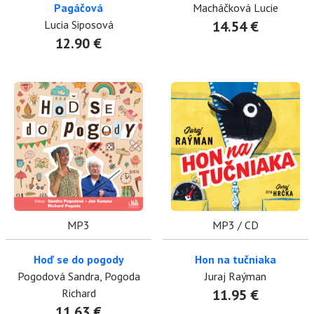
Pagáčová
Macháčková Lucie
Lucia Siposová
14.54 €
12.90 €
MP3
MP3 / CD
Hoď se do pogody
Hon na tučniaka
Pogodová Sandra, Pogoda
Juraj Raýman
Richard
11.95 €
11.63 €