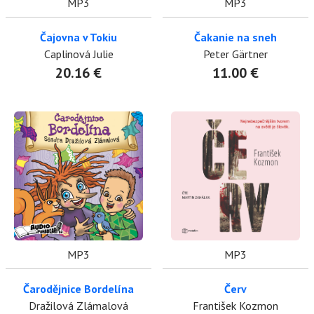
MP3
MP3
Čajovna v Tokiu
Čakanie na sneh
Caplinová Julie
Peter Gärtner
20.16 €
11.00 €
MP3
MP3
Čarodějnice Bordelína
Červ
Dražilová Zlámalová
František Kozmon