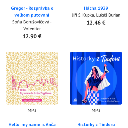
Gregor - Rozprávka o
Hácha 1939
veľkom putovaní
Jiří S. Kupka, Lukáš Burian
Soňa Borušovičová -
12.46 €
Volentier
12.90 €
MP3
MP3
Hello, my name is Anča
Historky z Tinderu