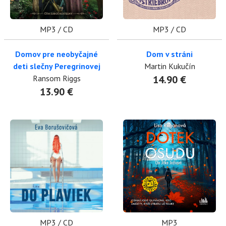
MP3 / CD
MP3 / CD
Domov pre neobyčajné
Dom v stráni
deti slečny Peregrinovej
Martin Kukučín
Ransom Riggs
14.90 €
13.90 €
MP3 / CD
MP3