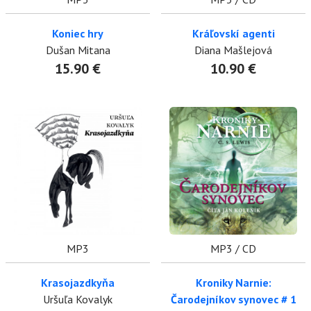
Koniec hry
Kráľovskí agenti
Dušan Mitana
Diana Mašlejová
15.90 €
10.90 €
MP3
MP3 / CD
Krasojazdkyňa
Kroniky Narnie:
Uršuľa Kovalyk
Čarodejníkov synovec # 1