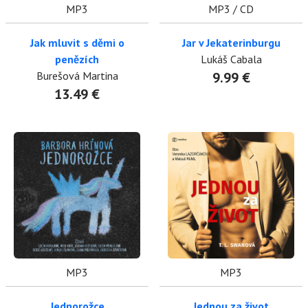
MP3
MP3 / CD
Jak mluvit s děmi o
Jar v Jekaterinburgu
penězích
Lukáš Cabala
Burešová Martina
9.99 €
13.49 €
MP3
MP3
Jednorožce
Jednou za život