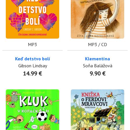
MP3
MP3 / CD
Keď detstvo bolí
Klementína
Gibson Lindsay
Soňa Balážová
14.99 €
9.90 €