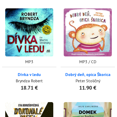
MP3
MP3 / CD
Dívka v ledu
Dobrý deň, opica Škorica
Bryndza Robert
Peter Stoličný
18.71 €
11.90 €