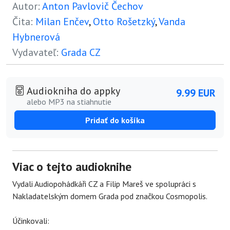
Autor:
Anton Pavlovič Čechov
Čita:
Milan Enčev
,
Otto Rošetzký
,
Vanda
Hybnerová
Vydavateľ:
Grada CZ
Audiokniha do appky
9.99 EUR
alebo MP3 na stiahnutie
Pridať do košíka
Viac o tejto audioknihe
Vydali Audiopohádkáři CZ a Filip Mareš ve spolupráci s
Nakladatelským domem Grada pod značkou Cosmopolis.
Účinkovali: