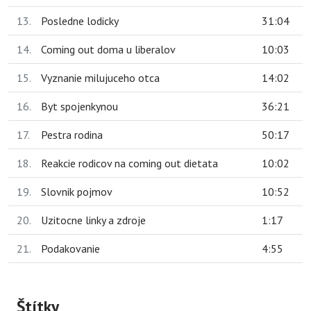
13.
Posledne lodicky
31:04
14.
Coming out doma u liberalov
10:03
15.
Vyznanie milujuceho otca
14:02
16.
Byt spojenkynou
36:21
17.
Pestra rodina
50:17
18.
Reakcie rodicov na coming out dietata
10:02
19.
Slovnik pojmov
10:52
20.
Uzitocne linky a zdroje
1:17
21.
Podakovanie
4:55
Štítky