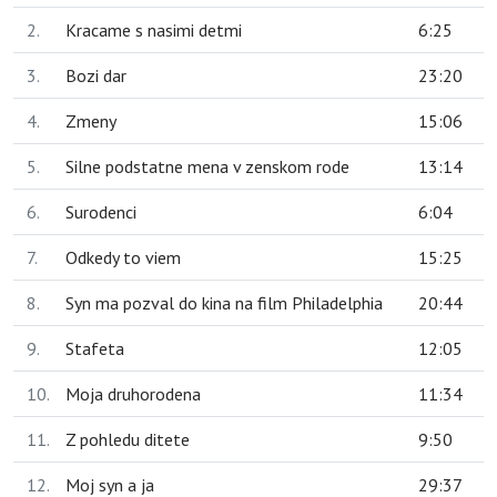
2.
Kracame s nasimi detmi
6:25
3.
Bozi dar
23:20
4.
Zmeny
15:06
5.
Silne podstatne mena v zenskom rode
13:14
6.
Surodenci
6:04
7.
Odkedy to viem
15:25
8.
Syn ma pozval do kina na film Philadelphia
20:44
9.
Stafeta
12:05
10.
Moja druhorodena
11:34
11.
Z pohledu ditete
9:50
12.
Moj syn a ja
29:37