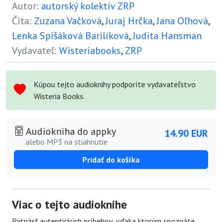
Autor:
autorský kolektív ZRP
Čita:
Zuzana Vačková
,
Juraj Hrčka
,
Jana Oľhová
,
Lenka Spišáková Barilíková
,
Judita Hansman
Vydavateľ:
Wisteriabooks
,
ZRP
Kúpou tejto audioknihy podporíte vydavateľstvo
Wisteria Books.
Audiokniha do appky
14.90 EUR
alebo MP3 na stiahnutie
Pridať do košíka
Viac o tejto audioknihe
Pätnásť autentických príbehov, vďaka ktorým spoznáte