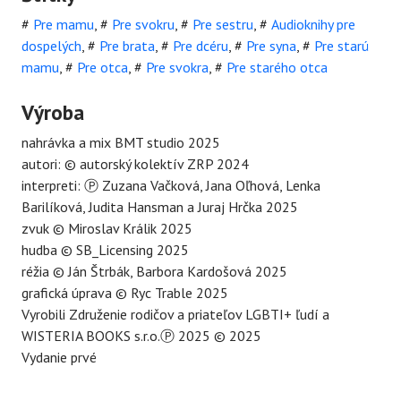
#
Pre mamu
,
#
Pre svokru
,
#
Pre sestru
,
#
Audioknihy pre
dospelých
,
#
Pre brata
,
#
Pre dcéru
,
#
Pre syna
,
#
Pre starú
mamu
,
#
Pre otca
,
#
Pre svokra
,
#
Pre starého otca
Výroba
nahrávka a mix BMT studio 2025
autori: © autorský kolektív ZRP 2024
interpreti: Ⓟ Zuzana Vačková, Jana Oľhová, Lenka
Barilíková, Judita Hansman a Juraj Hrčka 2025
zvuk © Miroslav Králik 2025
hudba © SB_Licensing 2025
réžia © Ján Štrbák, Barbora Kardošová 2025
grafická úprava © Ryc Trable 2025
Vyrobili Združenie rodičov a priateľov LGBTI+ ľudí a
WISTERIA BOOKS s.r.o.Ⓟ 2025 © 2025
Vydanie prvé