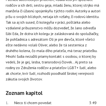
rodičov a ich deti, sestru geja, mladú ženu, ktorej strýko má
manžela či úžasnú spojenkyňu týchto rodín. Autorky a autori
píšu o svojich blízkych, netaja ich vzťahy, či rodovú identitu.
Tak sa aj ich sused, či kolegyňa v práci, poštárka alebo
vzdialené príbuzenstvo môžu dozvedieť, že Jano odvedľa
ľúbi Eda, že dcéra ich kolegu je zaláskovaná do spolužiačky,
že pohľadnica s adresátom Oli je pre dievča, ktoré všetci
ešte nedávno volali Oliver, alebo že tá sesternica z
druhého kolena, čo mala dlho priateľa, má teraz priateľku.
Mnohí ľudia nezažili priamy kontakt s osobou, o ktorej by
vedeli, že je gej, lesba, transrodový človek... Aj preto sa
rodiny zo Združenia rodičov a priateľov LGBT+ ľudí, alebo
ak chcete, kvír ľudí, rozhodli poodhaliť širokej verejnosti
zákutia svojich životov.
Zoznam kapitol
1.
Nieco ti chcem povedat
3:49