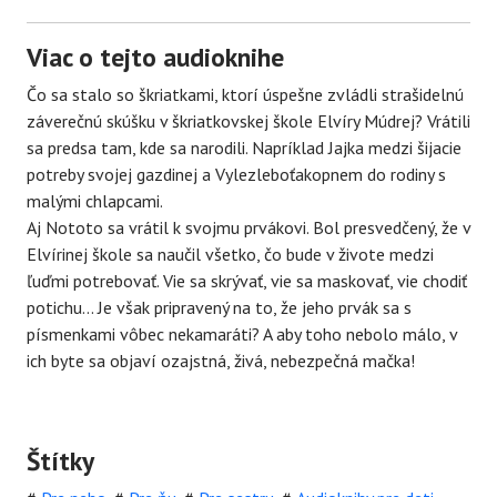
Viac o tejto audioknihe
Čo sa stalo so škriatkami, ktorí úspešne zvládli strašidelnú
záverečnú skúšku v škriatkovskej škole Elvíry Múdrej? Vrátili
sa predsa tam, kde sa narodili. Napríklad Jajka medzi šijacie
potreby svojej gazdinej a Vylezleboťakopnem do rodiny s
malými chlapcami.
Aj Nototo sa vrátil k svojmu prvákovi. Bol presvedčený, že v
Elvírinej škole sa naučil všetko, čo bude v živote medzi
ľuďmi potrebovať. Vie sa skrývať, vie sa maskovať, vie chodiť
potichu... Je však pripravený na to, že jeho prvák sa s
písmenkami vôbec nekamaráti? A aby toho nebolo málo, v
ich byte sa objaví ozajstná, živá, nebezpečná mačka!
Štítky