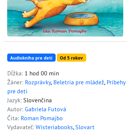
Audiokniha pre deti
Od 5 rokov
Dĺžka:
1 hod 00 min
Žáner:
Rozprávky
,
Beletria pre mládež
,
Príbehy
pre deti
Jazyk:
Slovenčina
Autor:
Gabriela Futová
Čita:
Roman Pomajbo
Vydavateľ:
Wisteriabooks
,
Slovart