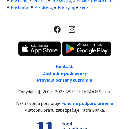
#
Pre neho
,
#
Pre ňu
,
#
Pre sestru
,
#
Audioknihy pre deti
,
#
Pre brata
,
#
Pre dcéru
,
#
Pre syna
,
#
séria
Kontakt
Obchodné podmienky
Pravidlá ochrany súkromia
Copyright © 2018-2025 WISTERIA BOOKS s.r.o.
Našu tvorbu podporuje
Fond na podporu umenia
Platobnú bránu zabezpečuje Tatra Banka.