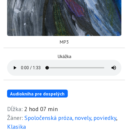
MP3
Ukážka
Audiokniha pre dospelých
Dĺžka:
2 hod 07 min
Žáner:
Spoločenská próza, novely, poviedky
,
Klasika