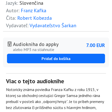
Jazyk:
Slovenčina
Autor:
Franz Kafka
Čita:
Robert Kobezda
Vydavateľ:
Vydavateľstvo Šarkan
Audiokniha do appky
7.00 EUR
alebo MP3 na stiahnutie
Pridať do košíka
Viac o tejto audioknihe
Notoricky známa poviedka Franza Kafku z roku 1915, v
ktorej sa obchodný cestujúci Gregor Samsa jedného rána
prebudí v posteli ako „odporný hmyz“. Je to príbeh premeny
bez zľutovania či prílišného súcitu s hlavným hrdinom,