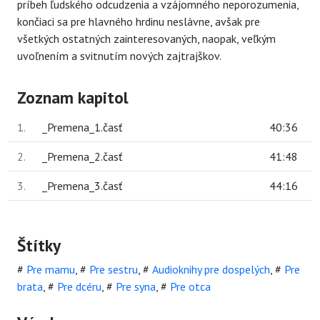
príbeh ľudského odcudzenia a vzájomného neporozumenia,
končiaci sa pre hlavného hrdinu neslávne, avšak pre
všetkých ostatných zainteresovaných, naopak, veľkým
uvoľnením a svitnutím nových zajtrajškov.
Zoznam kapitol
1.
_Premena_1.časť
40:36
2.
_Premena_2.časť
41:48
3.
_Premena_3.časť
44:16
Štítky
#
Pre mamu
,
#
Pre sestru
,
#
Audioknihy pre dospelých
,
#
Pre
brata
,
#
Pre dcéru
,
#
Pre syna
,
#
Pre otca