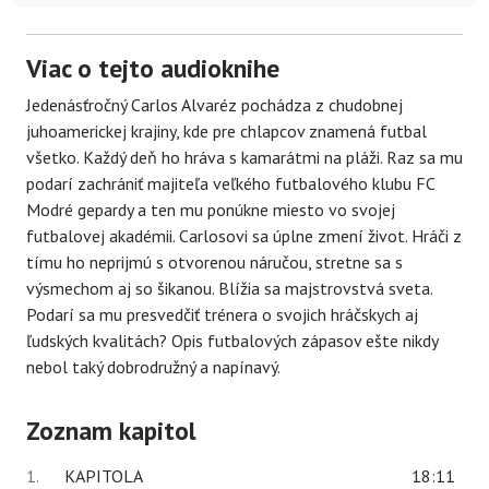
Viac o tejto audioknihe
Jedenásťročný Carlos Alvaréz pochádza z chudobnej
juhoamerickej krajiny, kde pre chlapcov znamená futbal
všetko. Každý deň ho hráva s kamarátmi na pláži. Raz sa mu
podarí zachrániť majiteľa veľkého futbalového klubu FC
Modré gepardy a ten mu ponúkne miesto vo svojej
futbalovej akadémii. Carlosovi sa úplne zmení život. Hráči z
tímu ho neprijmú s otvorenou náručou, stretne sa s
výsmechom aj so šikanou. Blížia sa majstrovstvá sveta.
Podarí sa mu presvedčiť trénera o svojich hráčskych aj
ľudských kvalitách? Opis futbalových zápasov ešte nikdy
nebol taký dobrodružný a napínavý.
Zoznam kapitol
1.
KAPITOLA
18:11