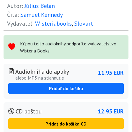
Autor:
Július Belan
Čita:
Samuel Kennedy
Vydavateľ:
Wisteriabooks
,
Slovart
Kúpou tejto audioknihy podporíte vydavateľstvo
Wisteria Books.
Audiokniha do appky
11.95 EUR
alebo MP3 na stiahnutie
Pridať do košíka
CD poštou
12.95 EUR
Pridať do košíka CD