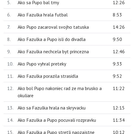
5.
Ako sa Pupo bal tmy
12:26
6.
Ako Fazulka hrala futbal
8:53
7.
Ako Pupo zacaroval svojho tatuska
14:26
8.
Ako Fazulka a Pupo isli do divadla
9:50
9.
Ako Fazulka nechcela byt princezna
12:46
10.
Ako Pupo vyhral preteky
9:33
11.
Ako Fazulka porazila strasidla
9:52
12.
Ako bol Pupo nakoniec rad ze ma brusko a
11:22
okuliare
13.
Ako sa Fazulka hrala na skryvacku
12:15
14.
Ako Fazulka a Pupo pocuvali rozpravku
11:34
15.
Ako Fazulka a Pupo stretli naozajstne
10:12