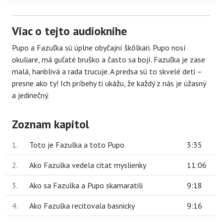
Viac o tejto audioknihe
Pupo a Fazuľka sú úplne obyčajní škôlkari. Pupo nosí
okuliare, má guľaté bruško a často sa bojí. Fazuľka je zase
malá, hanblivá a rada trucuje. A predsa sú to skvelé deti –
presne ako ty! Ich príbehy ti ukážu, že každý z nás je úžasný
a jedinečný.
Zoznam kapitol
1.
Toto je Fazulka a toto Pupo
3:35
2.
Ako Fazulka vedela citat myslienky
11:06
3.
Ako sa Fazulka a Pupo skamaratili
9:18
4.
Ako Fazulka recitovala basnicky
9:16