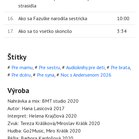
strasidla
16.
Ako sa Fazulke narodila sestricka
10:00
17.
Ako sa to vsetko skoncilo
3:34
Štítky
#
Pre mamu
,
#
Pre sestru
,
#
Audioknihy pre deti
,
#
Pre brata
,
#
Pre dcéru
,
#
Pre syna
,
#
Noc s Andersenom 2026
Výroba
Nahrávka a mix: BMT studio 2020
Autor: Hana Lasicová 2017
Interpret: Helena Krajčiová 2020
Zvuk: Tereza Králiková/Miroslav Králik 2020
Hudba: Go2Music, Miro Králik 2020
Réžia: Barbora Kardošová 2020