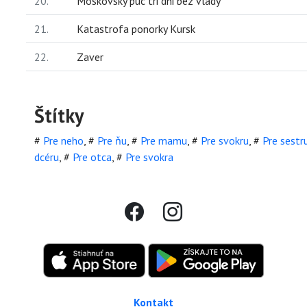
20.
Moskovsky puc tri dni bez vlady
21.
Katastrofa ponorky Kursk
22.
Zaver
Štítky
#
Pre neho
,
#
Pre ňu
,
#
Pre mamu
,
#
Pre svokru
,
#
Pre sestr
dcéru
,
#
Pre otca
,
#
Pre svokra
Kontakt