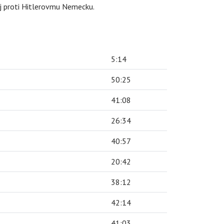
oj proti Hitlerovmu Nemecku.
5:14
50:25
41:08
26:34
40:57
20:42
38:12
42:14
41:03