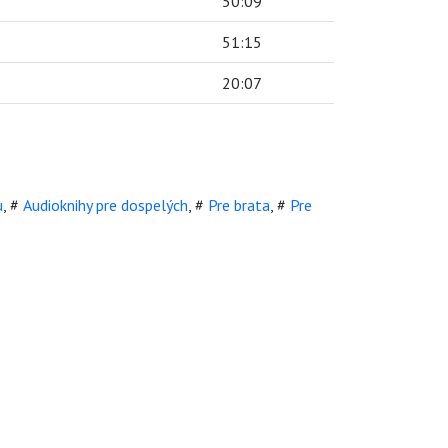
50:09
51:15
20:07
u
,
#
Audioknihy pre dospelých
,
#
Pre brata
,
#
Pre