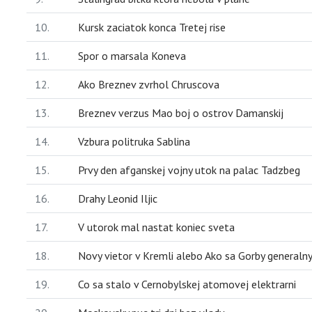
10.
Kursk zaciatok konca Tretej rise
11.
Spor o marsala Koneva
12.
Ako Breznev zvrhol Chruscova
13.
Breznev verzus Mao boj o ostrov Damanskij
14.
Vzbura politruka Sablina
15.
Prvy den afganskej vojny utok na palac Tadzbeg
16.
Drahy Leonid Iljic
17.
V utorok mal nastat koniec sveta
18.
Novy vietor v Kremli alebo Ako sa Gorby general
19.
Co sa stalo v Cernobylskej atomovej elektrarni