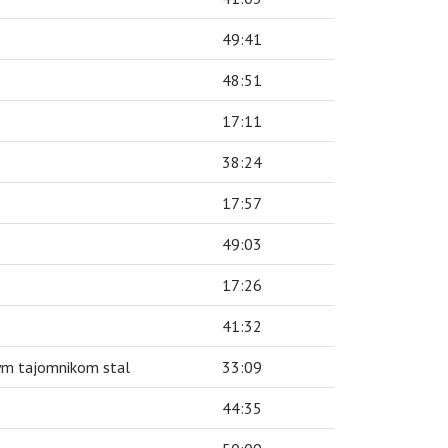
49:41
48:51
17:11
38:24
17:57
49:03
17:26
41:32
nym tajomnikom stal
33:09
44:35