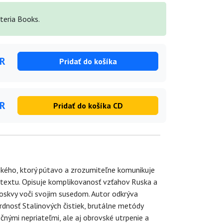
teria Books.
UR
Pridať do košíka
UR
Pridať do košíka CD
ského, ktorý pútavo a zrozumiteľne komunikuje
ontextu. Opisuje komplikovanosť vzťahov Ruska a
Moskvy voči svojim susedom. Autor odkrýva
dnosť Stalinových čistiek, brutálne metódy
nými nepriateľmi, ale aj obrovské utrpenie a