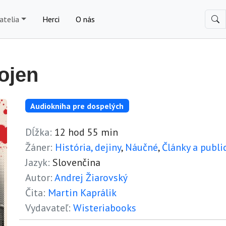
atelia
Herci
O nás
ojen
Audiokniha pre dospelých
Dĺžka:
12 hod 55 min
Žáner:
História, dejiny
,
Náučné
,
Články a publi
Jazyk:
Slovenčina
Autor:
Andrej Žiarovský
Čita:
Martin Kaprálik
Vydavateľ:
Wisteriabooks