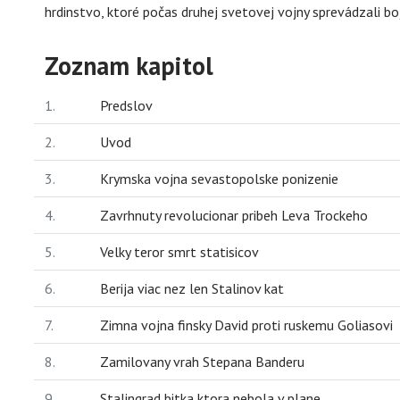
hrdinstvo, ktoré počas druhej svetovej vojny sprevádzali b
Zoznam kapitol
1.
Predslov
2.
Uvod
3.
Krymska vojna sevastopolske ponizenie
4.
Zavrhnuty revolucionar pribeh Leva Trockeho
5.
Velky teror smrt statisicov
6.
Berija viac nez len Stalinov kat
7.
Zimna vojna finsky David proti ruskemu Goliasovi
8.
Zamilovany vrah Stepana Banderu
9.
Stalingrad bitka ktora nebola v plane