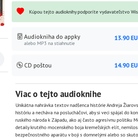
Kúpou tejto audioknihy podporíte vydavateľstvo Wis
Audiokniha do appky
13.90 E
alebo MP3 na stiahnutie
CD poštou
14.90 E
Viac o tejto audioknihe
Unikátna nahrávka textov nadšenca histórie Andreja Žiarov
históriu a necháva na poslucháčovi, aby si veci spájal do k
ruského národa k Západu, ako aj často agresívnu politiku 
detaily krutého mocenského boja kremeľských elít, nemilosr
bezpečnostného aparátu v boji s domnelými alebo so skutoč