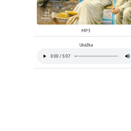
MP3
Ukážka