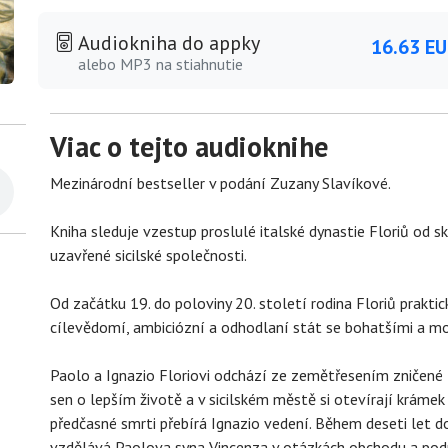
Audiokniha do appky
16.63 E
alebo MP3 na stiahnutie
Viac o tejto audioknihe
Mezinárodní bestseller v podání Zuzany Slavíkové.
Kniha sleduje vzestup proslulé italské dynastie Floriů od s
uzavřené sicilské společnosti.
Od začátku 19. do poloviny 20. století rodina Floriů prakticky
cílevědomí, ambiciózní a odhodlaní stát se bohatšími a moc
Paolo a Ignazio Floriovi odchází ze zemětřesením zničené
sen o lepším životě a v sicilském městě si otevírají krám
předčasné smrti přebírá Ignazio vedení. Během deseti let 
vzdělává Paolova syna Vincenza v otázkách obchodu a podnik