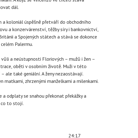
ovat dál.
ům a koloniál úspěšně přetváří do obchodního
ovu a konzervárenství, těžby síry i bankovnictví,
ritánii a Spojených státech a stává se dokonce
o celém Palermu.
 vůli a neústupnosti Floriových – mužů i žen –
strace, oběti v osobním životě. Muži v této
 – ale také geniální. A ženy nezaostávají.
jen matkami, zhrzenými manželkami a milenkami.
e a odplaty se snahou překonat překážky a
co to stojí.
24:17