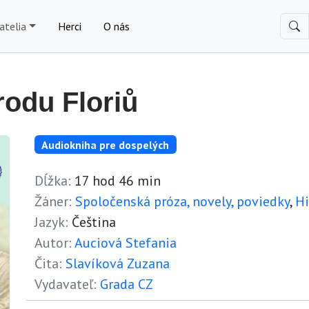
atelia
Herci
O nás
 rodu Floriů
Audiokniha pre dospelých
Dĺžka:
17 hod 46 min
Žáner:
Spoločenská próza, novely, poviedky
,
Hi
Jazyk:
Čeština
Autor:
Auciová Stefania
Čita:
Slavíková Zuzana
Vydavateľ:
Grada CZ