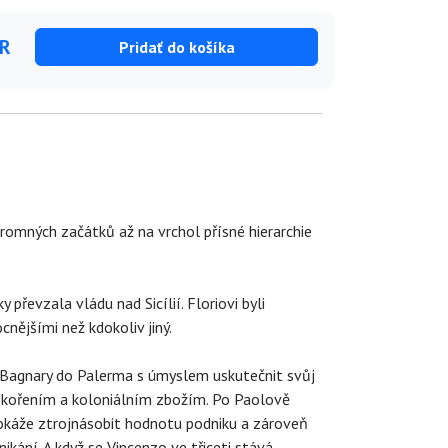
UR
Pridať do košíka
kromných začátků až na vrchol přísné hierarchie
 převzala vládu nad Sicílií. Floriovi byli
nějšími než kdokoliv jiný.
 Bagnary do Palerma s úmyslem uskutečnit svůj
ek kořením a koloniálním zbožím. Po Paolově
dokáže ztrojnásobit hodnotu podniku a zároveň
ání. A když se Vincenzo ve třiceti stává