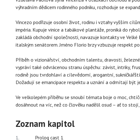
výhradním dědicem rodinného podniku, rozhoduje se expand
Vincezo podřizuje osobní život, rodinu i vztahy vyšším cíl
impéria. Kupuje vinice a tabákové plantáže, proniká do rybol
zakládá obchodní společnosti, navazuje kontakty ve Velké B
italským senátorem. Jméno Florio brzy vzbuzuje respekt p
Příběh o vizionářství, obchodním talentu, dravosti, železné
vypráví také odvrácenou stranu úspěchu: závist, intriky, fru
rodině jsou tvrdohlaví a cílevědomí, arogantní, sukničkářští
Dožadují se emancipace respektu a uznání a odmítají být 
Ve velkolepém příběhu se snoubí témata boje o moc, chtíč
dosáhnout na víc, než co člověku nadělil osud – ať to stojí, 
Zoznam kapitol
1.
Prolog cast 1