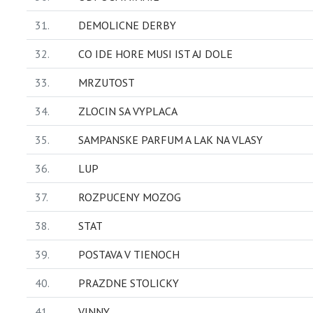
31.
DEMOLICNE DERBY
32.
CO IDE HORE MUSI IST AJ DOLE
33.
MRZUTOST
34.
ZLOCIN SA VYPLACA
35.
SAMPANSKE PARFUM A LAK NA VLASY
36.
LUP
37.
ROZPUCENY MOZOG
38.
STAT
39.
POSTAVA V TIENOCH
40.
PRAZDNE STOLICKY
41.
VINNY