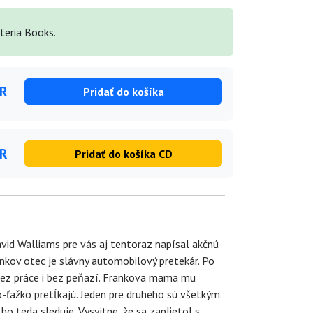
teria Books.
UR
Pridať do košíka
UR
Pridať do košíka CD
vid Walliams pre vás aj tentoraz napísal akčnú
ankov otec je slávny automobilový pretekár. Po
 bez práce i bez peňazí. Frankova mama mu
-ťažko pretĺkajú. Jeden pre druhého sú všetkým.
ho teda sleduje. Vysvitne, že sa zaplietol s