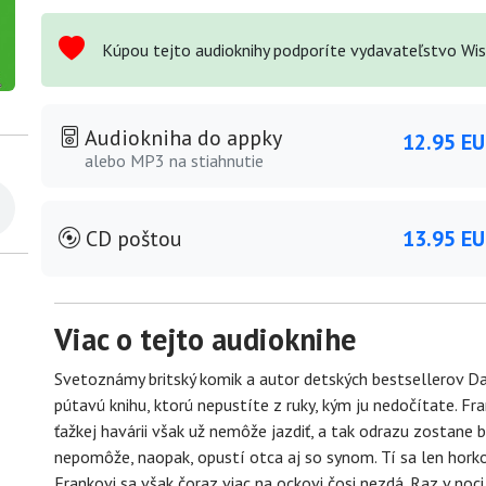
Kúpou tejto audioknihy podporíte vydavateľstvo Wis
Audiokniha do appky
12.95 E
alebo MP3 na stiahnutie
CD poštou
13.95 E
Viac o tejto audioknihe
Svetoznámy britský komik a autor detských bestsellerov Da
pútavú knihu, ktorú nepustíte z ruky, kým ju nedočítate. Fr
ťažkej havárii však už nemôže jazdiť, a tak odrazu zostane
nepomôže, naopak, opustí otca aj so synom. Tí sa len horko
Frankovi sa však čoraz viac na ockovi čosi nezdá. Raz v noci 