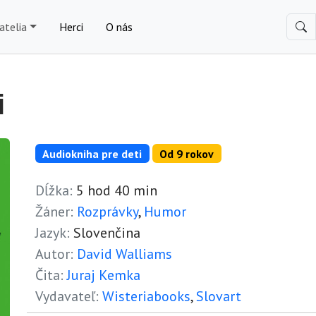
atelia
Herci
O nás
i
Audiokniha pre deti
Od 9 rokov
Dĺžka:
5 hod 40 min
Žáner:
Rozprávky
,
Humor
Jazyk:
Slovenčina
Autor:
David Walliams
Čita:
Juraj Kemka
Vydavateľ:
Wisteriabooks
,
Slovart