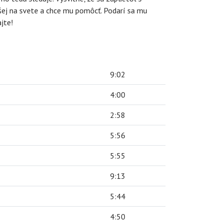
dšej na svete a chce mu pomôcť. Podarí sa mu
jte!
9:02
4:00
2:58
5:56
5:55
9:13
5:44
4:50