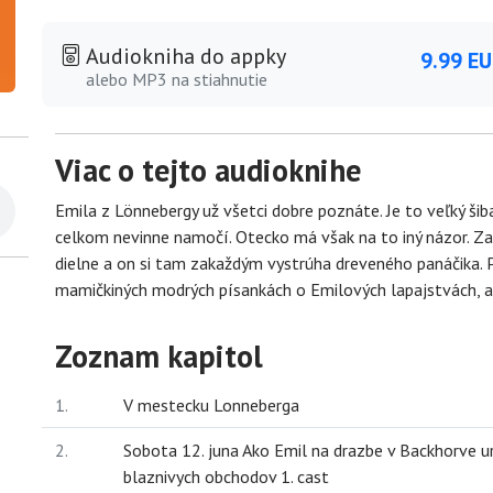
Audiokniha do appky
9.99 E
alebo MP3 na stiahnutie
Viac o tejto audioknihe
Emila z Lönnebergy už všetci dobre poznáte. Je to veľký šib
celkom nevinne namočí. Otecko má však na to iný názor. Za
dielne a on si tam zakaždým vystrúha dreveného panáčika. Pa
mamičkiných modrých písankách o Emilových lapajstvách, al
Zoznam kapitol
1.
V mestecku Lonneberga
2.
Sobota 12. juna Ako Emil na drazbe v Backhorve u
blaznivych obchodov 1. cast