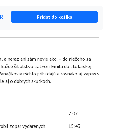
UR
Pridať do košíka
al a neraz ani sám nevie ako. – do niečoho sa
 každé šibalstvo zatvorí Emila do stolárskej
náčikovia rýchlo pribúdajú a rovnako aj zápisy v
e aj o dobrých skutkoch.
7:07
robil zopar vydarenych
15:43