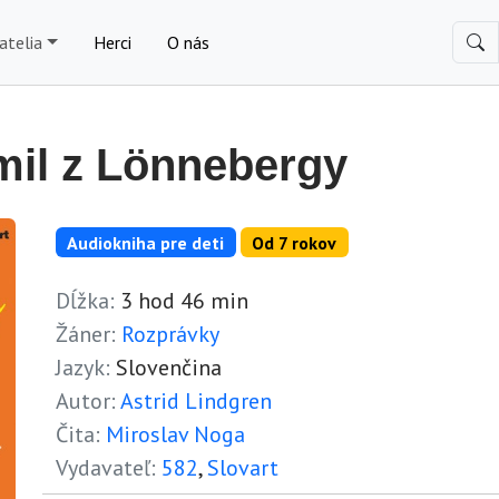
atelia
Herci
O nás
mil z Lönnebergy
Audiokniha pre deti
Od 7 rokov
Dĺžka:
3 hod 46 min
Žáner:
Rozprávky
Jazyk:
Slovenčina
Autor:
Astrid Lindgren
Čita:
Miroslav Noga
Vydavateľ:
582
,
Slovart