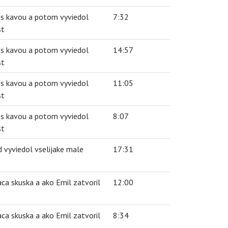
 s kavou a potom vyviedol
7:32
st
 s kavou a potom vyviedol
14:57
st
 s kavou a potom vyviedol
11:05
st
 s kavou a potom vyviedol
8:07
st
vyviedol vselijake male
17:31
a skuska a ako Emil zatvoril
12:00
a skuska a ako Emil zatvoril
8:34