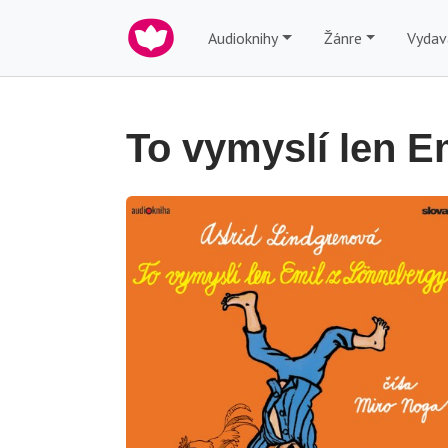
Audioknihy
Žánre
Vydav
To vymyslí len E