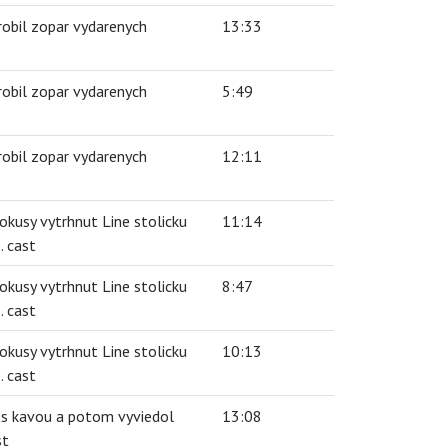
robil zopar vydarenych
13:33
robil zopar vydarenych
5:49
robil zopar vydarenych
12:11
okusy vytrhnut Line stolicku
11:14
. cast
okusy vytrhnut Line stolicku
8:47
. cast
okusy vytrhnut Line stolicku
10:13
. cast
 s kavou a potom vyviedol
13:08
st