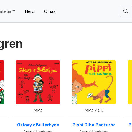
atelia
Herci
O nás
gren
MP3
MP3 / CD
Oslavy v Bullerbyne
Pippi Dlhá Pančucha
P
Astrid Lindgren
Astrid Lindgren