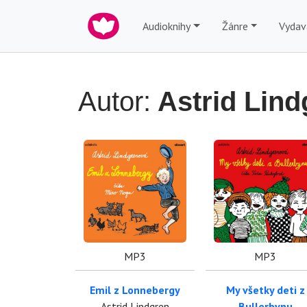
Audioknihy
Žánre
Vydav
Autor:
Astrid Lind
MP3
MP3
Emil z Lonnebergy
My všetky deti z
Astrid Lindgren
Bullerbynu