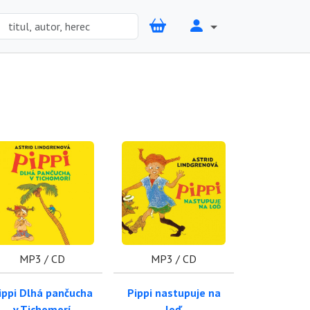
MP3 / CD
MP3 / CD
ippi Dlhá pančucha
Pippi nastupuje na
v Tichomorí
loď