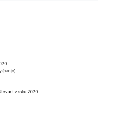
2020
 (banjo)
Slovart v roku 2020