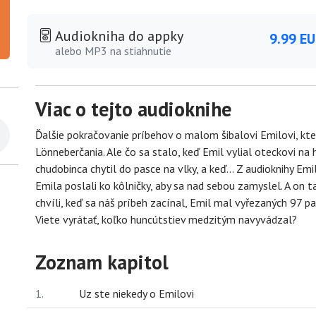
Audiokniha do appky
9.99 E
alebo MP3 na stiahnutie
Viac o tejto audioknihe
Ďalšie pokračovanie príbehov o malom šibalovi Emilovi, kte
Lönneberčania. Ale čo sa stalo, keď Emil vylial oteckovi na
chudobinca chytil do pasce na vlky, a keď... Z audioknihy Em
Emila poslali ko kôlničky, aby sa nad sebou zamyslel. A on
chvíli, keď sa náš príbeh zacínal, Emil mal vyřezaných 97 p
Viete vyrátať, koľko huncútstiev medzitým navyvádzal?
Zoznam kapitol
1.
Uz ste niekedy o Emilovi