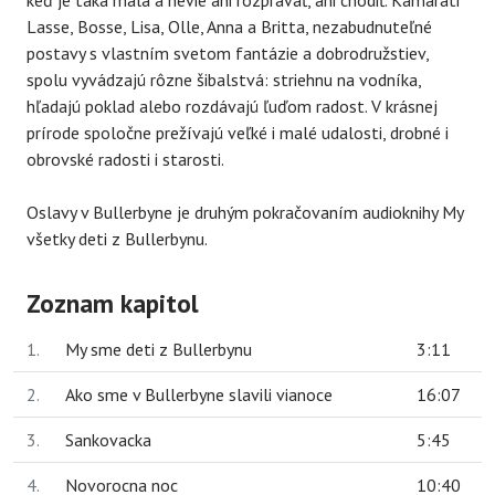
Lasse, Bosse, Lisa, Olle, Anna a Britta, nezabudnuteľné
postavy s vlastním svetom fantázie a dobrodružstiev,
spolu vyvádzajú rôzne šibalstvá: striehnu na vodníka,
hľadajú poklad alebo rozdávajú ľuďom radost. V krásnej
prírode spoločne prežívajú veľké i malé udalosti, drobné i
obrovské radosti i starosti.
Oslavy v Bullerbyne je druhým pokračovaním audioknihy My
všetky deti z Bullerbynu.
Zoznam kapitol
1.
My sme deti z Bullerbynu
3:11
2.
Ako sme v Bullerbyne slavili vianoce
16:07
3.
Sankovacka
5:45
4.
Novorocna noc
10:40