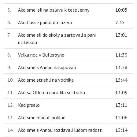
5.
Ako sme isli na oslavu k tete Jenny
10:05
6.
Ako Lasse padol do jazera
7:35
7.
Ako sme sli do skoly a zartovali s pani
13:01
ucitelkou
8.
Velka noc v Bullerbyne
11:39
9.
Ako sme s Annou nakupovali
13:28
10.
Ako sme striehli na vodnika
15:44
11.
Ako sa Ollemu narodila sestricka
13:09
12.
Ked prsalo
13:11
13.
Ako sme hladali poklad
12:06
14.
Ako sme s Annou rozdavali ludom radost
15:14