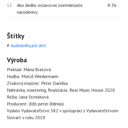
15.
Ako dedko oslavoval osemdesiate
8:36
narodenivy
Štítky
#
Audioknihy pre deti
Výroba
Preklad: Mária Bratová
Hudba: Matúš Wiedermann
Zvukový majster: Peter Daniška
Nahrávka, mastering, finalizácia: Real Music House 2020
Réžia: Jana Strnisková
Producent: ižďo peter iždinský
Vydalo Vydavateľstvo 582 v spolupráci s Vydavateľstvom
Slovart v roku 2019