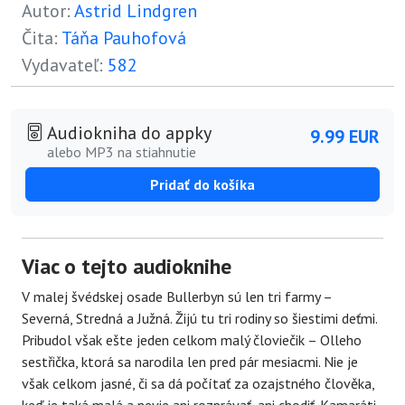
Autor:
Astrid Lindgren
Čita:
Táňa Pauhofová
Vydavateľ:
582
Audiokniha do appky
9.99 EUR
alebo MP3 na stiahnutie
Pridať do košíka
Viac o tejto audioknihe
V malej švédskej osade Bullerbyn sú len tri farmy –
Severná, Stredná a Južná. Žijú tu tri rodiny so šiestimi deťmi.
Pribudol však ešte jeden celkom malý človiečik – Olleho
sestřička, ktorá sa narodila len pred pár mesiacmi. Nie je
však celkom jasné, či sa dá počítať za ozajstného člověka,
keď je taká malá a nevie ani rozprávať, ani chodiť. Kamaráti